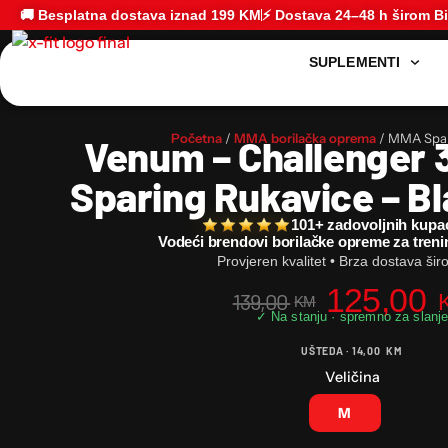
🚚 Besplatna dostava iznad 199 KM
⚡ Dostava 24–48 h širom B
SUPLEMENTI
Početna
/
MMA borilačka oprema
/ MMA Spar
Venum – Challenger 
Sparing Rukavice – B
101+ zadovoljnih kupa
Vodeći brendovi borilačke opreme za treni
Provjeren kvalitet • Brza dostava ši
125,00
139,00
KM
UŠTEDA ·
14,00
KM
Veličina
M