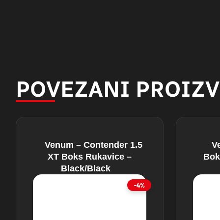
POVEZANI PROIZ
Venum – Contender 1.5
V
XT Boks Rukavice –
Bok
Black/Black
-4%