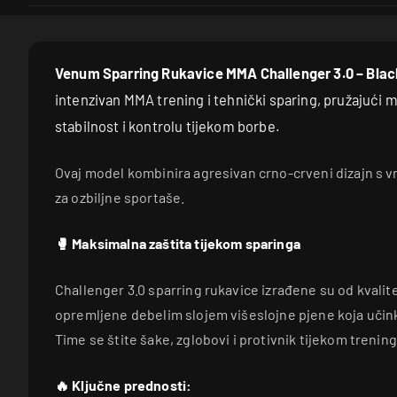
Venum Sparring Rukavice MMA Challenger 3.0 – Bla
intenzivan MMA trening i tehnički sparing, pružajući 
stabilnost i kontrolu tijekom borbe.
Ovaj model kombinira agresivan crno-crveni dizajn s
za ozbiljne sportaše.
🥊 Maksimalna zaštita tijekom sparinga
Challenger 3.0 sparring rukavice izrađene su od kvalite
opremljene debelim slojem višeslojne pjene koja učin
Time se štite šake, zglobovi i protivnik tijekom trening
🔥 Ključne prednosti: