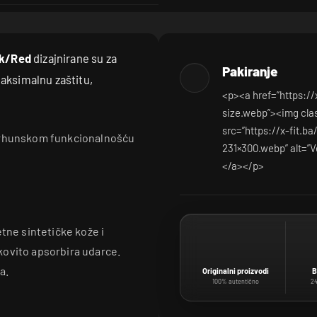
ck/Red
dizajnirane su za
Pakiranje
maksimalnu zaštitu,
<p><a href=”https:/
size.webp”><img cla
src=”https://x-fit.
 vrhunskom funkcionalnošću
231×300.webp” alt=”V
</a></p>
tne sintetičke kože i
kovito apsorbira udarce.
a.
Originalni proizvodi
B
100% autentično
24