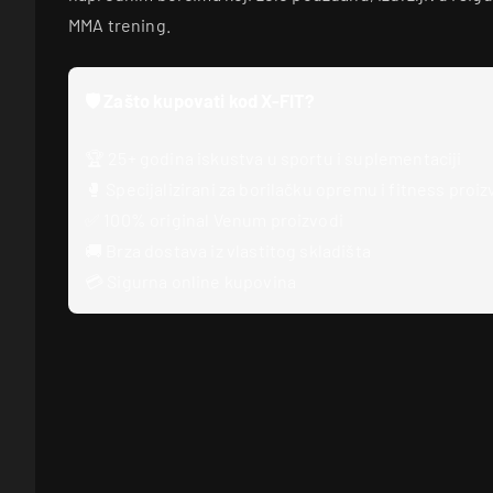
MMA trening.
🛡️ Zašto kupovati kod X-FIT?
🏆 25+ godina iskustva u sportu i suplementaciji
🥊 Specijalizirani za borilačku opremu i fitness proi
✅ 100% original Venum proizvodi
🚚 Brza dostava iz vlastitog skladišta
💳 Sigurna online kupovina