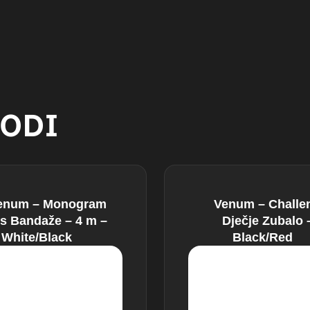
VODI
enum – Monogram
Venum – Challe
s Bandaže – 4 m –
Dječje Zubalo 
White/Black
Black/Red