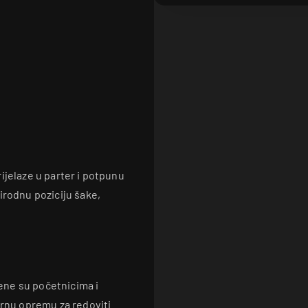
ijelaze u parter i potpunu
irodnu poziciju šake,
ene su početnicima i
urnu opremu za redoviti