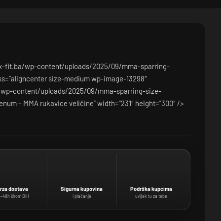
/x-fit.ba/wp-content/uploads/2025/09/mma-sparring-
ss=”aligncenter size-medium wp-image-13298″
ba/wp-content/uploads/2025/09/mma-sparring-size-
enum – MMA rukavice veličine” width=”231″ height=”300″ />
rza dostava
Sigurna kupovina
Podrška kupcima
–48h širom BiH
i plaćanje
uvijek tu za tebe