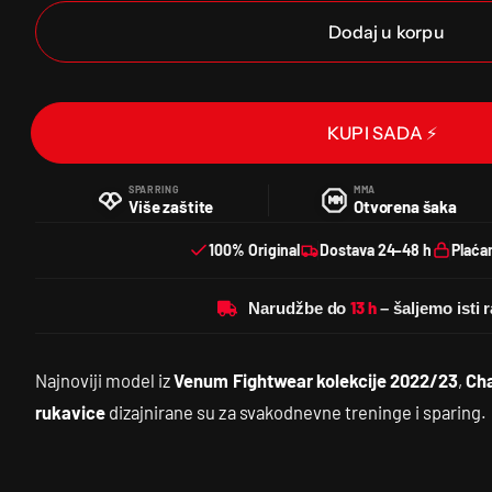
Dodaj u korpu
KUPI SADA ⚡
SPARRING
MMA
Više zaštite
Otvorena šaka
100% Original
Dostava 24–48 h
Plaća
Narudžbe do
Najnoviji model iz
Venum Fightwear kolekcije 2022/23
,
Cha
rukavice
dizajnirane su za svakodnevne treninge i sparing.