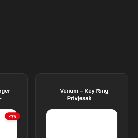
nger
Venum – Key Ring
–
Privjesak
-17%