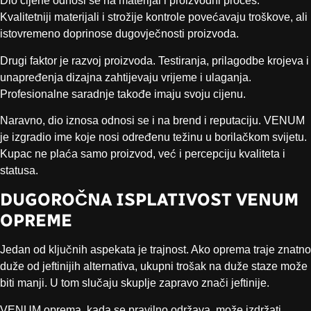
Dio cijene odnosi se na materijal i proizvodni proces.
Kvalitetniji materijali i strožije kontrole povećavaju troškove, ali
istovremeno doprinose dugovječnosti proizvoda.
Drugi faktor je razvoj proizvoda. Testiranja, prilagodbe krojeva i
unapređenja dizajna zahtijevaju vrijeme i ulaganja.
Profesionalne saradnje takođe imaju svoju cijenu.
Naravno, dio iznosa odnosi se i na brend i reputaciju. VENUM
je izgradio ime koje nosi određenu težinu u borilačkom svijetu.
Kupac ne plaća samo proizvod, već i percepciju kvaliteta i
statusa.
DUGOROČNA ISPLATIVOST VENUM
OPREME
Jedan od ključnih aspekata je trajnost. Ako oprema traje znatno
duže od jeftinijih alternativa, ukupni trošak na duže staze može
biti manji. U tom slučaju skuplje zapravo znači jeftinije.
VENUM oprema, kada se pravilno održava, može izdržati