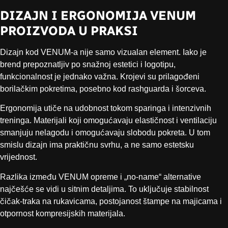
DIZAJN I ERGONOMIJA VENUM
PROIZVODA U PRAKSI
Dizajn kod VENUM-a nije samo vizualan element. Iako je
brend prepoznatljiv po snažnoj estetici i logotipu,
funkcionalnost je jednako važna. Krojevi su prilagođeni
borilačkim pokretima, posebno kod rashguarda i šorceva.
Ergonomija utiče na udobnost tokom sparinga i intenzivnih
treninga. Materijali koji omogućavaju elastičnost i ventilaciju
smanjuju nelagodu i omogućavaju slobodu pokreta. U tom
smislu dizajn ima praktičnu svrhu, a ne samo estetsku
vrijednost.
Razlika između VENUM opreme i „no-name“ alternative
najčešće se vidi u sitnim detaljima. To uključuje stabilnost
čičak-traka na rukavicama, postojanost štampe na majicama i
otpornost kompresijskih materijala.