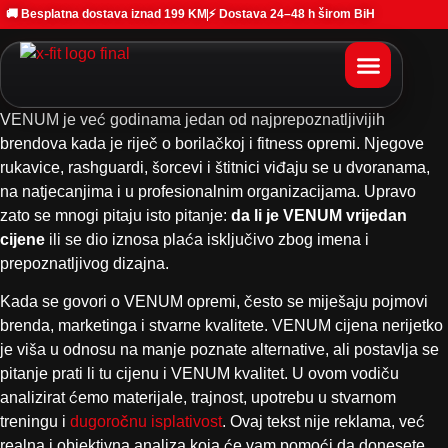
🚚 Besplatna dostava iznad 199 KM
⚡ Dostava 24–48 h širom BiH
VENUM je već godinama jedan od najprepoznatljivijih
brendova kada je riječ o borilačkoj i fitness opremi. Njegove
rukavice, rashguardi, šorcevi i štitnici viđaju se u dvoranama,
na natjecanjima i u profesionalnim organizacijama. Upravo
zato se mnogi pitaju isto pitanje:
da li je VENUM vrijedan
cijene
ili se dio iznosa plaća isključivo zbog imena i
prepoznatljivog dizajna.
Kada se govori o VENUM opremi, često se miješaju pojmovi
brenda, marketinga i stvarne kvalitete. VENUM cijena nerijetko
je viša u odnosu na manje poznate alternative, ali postavlja se
pitanje prati li tu cijenu i VENUM kvalitet. U ovom vodiču
analizirat ćemo materijale, trajnost, upotrebu u stvarnom
treningu i
dugoročnu isplativost
. Ovaj tekst nije reklama, već
realna i objektivna analiza koja će vam pomoći da donesete