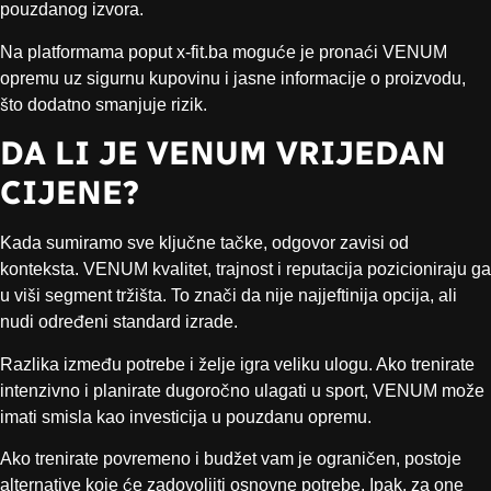
pouzdanog izvora.
Na platformama poput x-fit.ba moguće je pronaći VENUM
opremu uz sigurnu kupovinu i jasne informacije o proizvodu,
što dodatno smanjuje rizik.
DA LI JE VENUM VRIJEDAN
CIJENE?
Kada sumiramo sve ključne tačke, odgovor zavisi od
konteksta. VENUM kvalitet, trajnost i reputacija pozicioniraju ga
u viši segment tržišta. To znači da nije najjeftinija opcija, ali
nudi određeni standard izrade.
Razlika između potrebe i želje igra veliku ulogu. Ako trenirate
intenzivno i planirate dugoročno ulagati u sport, VENUM može
imati smisla kao investicija u pouzdanu opremu.
Ako trenirate povremeno i budžet vam je ograničen, postoje
alternative koje će zadovoljiti osnovne potrebe. Ipak, za one