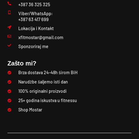
+387 36 325 325
Viber/WhatsApp:
+387 63 417 699
Lokacija i Kontakt
xfitmostar@gmail.com
Sponzoriraj me
Zašto mi?
Brza dostava 24–48h širom BiH
Narudžbe šaljemo isti dan
100% originalni proizvodi
25+ godina iskustva u fitnessu
Shop Mostar