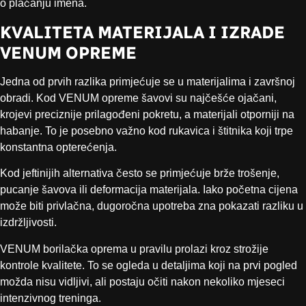
o plaćanju imena.
KVALITETA MATERIJALA I IZRADE
VENUM OPREME
Jedna od prvih razlika primjećuje se u materijalima i završnoj
obradi. Kod VENUM opreme šavovi su najčešće ojačani,
krojevi preciznije prilagođeni pokretu, a materijali otporniji na
habanje. To je posebno važno kod rukavica i štitnika koji trpe
konstantna opterećenja.
Kod jeftinijih alternativa često se primjećuje brže trošenje,
pucanje šavova ili deformacija materijala. Iako početna cijena
može biti privlačna, dugoročna upotreba zna pokazati razliku u
izdržljivosti.
VENUM borilačka oprema u pravilu prolazi kroz strožije
kontrole kvalitete. To se ogleda u detaljima koji na prvi pogled
možda nisu vidljivi, ali postaju očiti nakon nekoliko mjeseci
intenzivnog treninga.