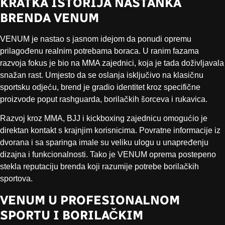
KRATKA ISTORIJA NASTANKA
BRENDA VENUM
VENUM je nastao s jasnom idejom da ponudi opremu
prilagođenu realnim potrebama boraca. U ranim fazama
razvoja fokus je bio na MMA zajednici, koja je tada doživljavala
snažan rast. Umjesto da se oslanja isključivo na klasičnu
sportsku odjeću, brend je gradio identitet kroz specifične
proizvode poput rashguarda, borilačkih šorceva i rukavica.
Razvoj kroz MMA, BJJ i kickboxing zajednicu omogućio je
direktan kontakt s krajnjim korisnicima. Povratne informacije iz
dvorana i sa sparinga imale su veliku ulogu u unapređenju
dizajna i funkcionalnosti. Tako je VENUM oprema postepeno
stekla reputaciju brenda koji razumije potrebe borilačkih
sportova.
VENUM U PROFESIONALNOM
SPORTU I BORILAČKIM