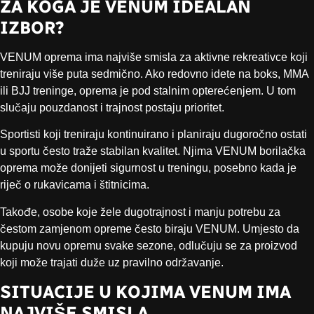
ZA KOGA JE VENUM IDEALAN
IZBOR?
VENUM oprema ima najviše smisla za aktivne rekreativce koji
treniraju više puta sedmično. Ako redovno idete na boks, MMA
ili BJJ treninge, oprema je pod stalnim opterećenjem. U tom
slučaju pouzdanost i trajnost postaju prioritet.
Sportisti koji treniraju kontinuirano i planiraju dugoročno ostati
u sportu često traže stabilan kvalitet. Njima VENUM borilačka
oprema može donijeti sigurnost u treningu, posebno kada je
riječ o rukavicama i štitnicima.
Takođe, osobe koje žele dugotrajnost i manju potrebu za
čestom zamjenom opreme često biraju VENUM. Umjesto da
kupuju novu opremu svake sezone, odlučuju se za proizvod
koji može trajati duže uz pravilno održavanje.
SITUACIJE U KOJIMA VENUM IMA
NAJVIŠE SMISLA