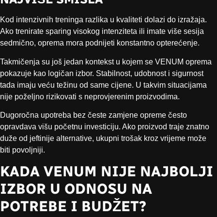
Kod intenzivnih treninga razlika u kvaliteti dolazi do izražaja.
Ako trenirate sparing visokog intenziteta ili imate više sesija
sedmično, oprema mora podnijeti konstantno opterećenje.
Takmičenja su još jedan kontekst u kojem se VENUM oprema
pokazuje kao logičan izbor. Stabilnost, udobnost i sigurnost
tada imaju veću težinu od same cijene. U takvim situacijama
nije poželjno rizikovati s neprovjerenim proizvodima.
Dugoročna upotreba bez česte zamjene opreme često
opravdava višu početnu investiciju. Ako proizvod traje znatno
duže od jeftinije alternative, ukupni trošak kroz vrijeme može
biti povoljniji.
KADA VENUM NIJE NAJBOLJI
IZBOR U ODNOSU NA
POTREBE I BUDŽET?