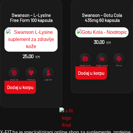
Swanson – L-Lysine
Swanson – Gotu Cola
Free Form 100 kapsula
435mg 60 kapsula
30,00
KM
25,00
KM
Kognitivne
Relaksacija
Fokus
funkcije
Dodaj u korpu
Imunitet
Premium
Ljepota
proizvodi
Dodaj u korpu
X-FIT.ba je specijalizirani online shop za suplemente, proteine,