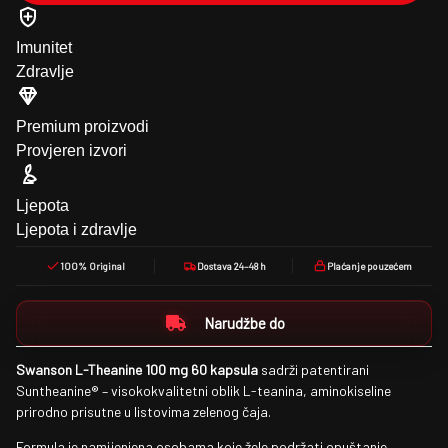
Imunitet
Zdravlje
Premium proizvodi
Provjeren izvori
Ljepota
Ljepota i zdravlje
100% Original
Dostava 24–48 h
Plaćanje pouzećem
Narudžbe do
Swanson L-Theanine 100 mg 60 kapsula
sadrži patentirani
Suntheanine® – visokokvalitetni oblik L-teanina, aminokiseline
prirodno prisutne u listovima zelenog čaja.
Formula je namijenjena osobama koje žele podržati opuštanje,