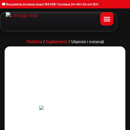
🚚 Besplatna dostava iznad 199 KM
⚡ Dostava 24–48 h širom BiH
Početna
Suplementi
/
/ Vitamini i minerali