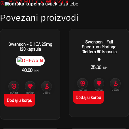
Podrška kupcima
uvijek tu za tebe
Povezani proizvodi
Swanson – Full
Swanson – DHEA 25mg
Spectrum Moringa
120 kapsula
Oleifera 60 kapsula
35,00
KM
40,00
KM
Imunitet
Premium
Ljepota
proizvodi
Imunitet
Premium
Ljepota
proizvodi
Dodaj u korpu
Dodaj u korpu