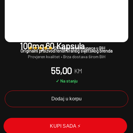
SWANSON
Swanson – L-Theanine
100mg 60 Kapsula
1
121+ zadovoljnih kupaca u BiH
Originalni proizvod renomiranog svjetskog brenda
Provjeren kvalitet • Brza dostava širom BiH
55,00
KM
✓ Na stanju
Dodaj u korpu
KUPI SADA ⚡