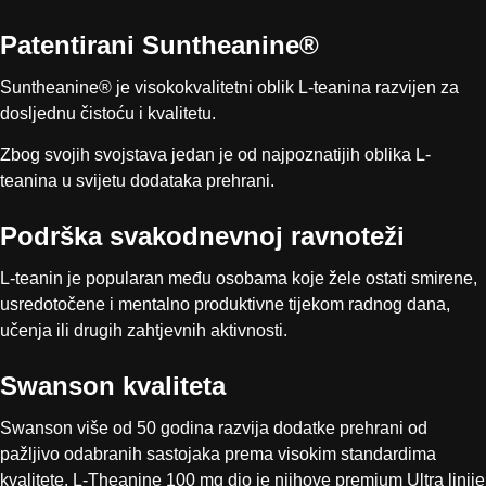
Patentirani Suntheanine®
Suntheanine® je visokokvalitetni oblik L-teanina razvijen za
dosljednu čistoću i kvalitetu.
Zbog svojih svojstava jedan je od najpoznatijih oblika L-
teanina u svijetu dodataka prehrani.
Podrška svakodnevnoj ravnoteži
L-teanin je popularan među osobama koje žele ostati smirene,
usredotočene i mentalno produktivne tijekom radnog dana,
učenja ili drugih zahtjevnih aktivnosti.
Swanson kvaliteta
Swanson više od 50 godina razvija dodatke prehrani od
pažljivo odabranih sastojaka prema visokim standardima
kvalitete. L-Theanine 100 mg dio je njihove premium Ultra linije