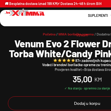
🚚 Besplatna dostava iznad 199 KM
⚡ Dostava 24–48 h širom BiH
SUPLEMENTI
Početna
/
MMA borilačka oprema
/ Dodatna
VENUM
Venum Evo 2 Flower D
Torba White/Candy Pink
87+ zadovoljnih kupac
Vodeći brendovi borilačke opreme za trenin
Provjeren kvalitet • Brza dostava šir
35,00
KM
Dodaj u korpu