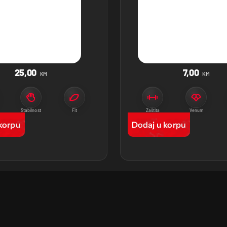
25,00
7,00
KM
KM
Stabilnost
Fit
Zaštita
Venum
korpu
Dodaj u korpu