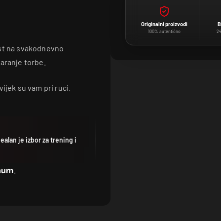
Originalni proizvodi
B
100% autentično
24
ost na svakodnevno
aranje torbe.
ijek su vam pri ruci.
lan je izbor za trening i
num
.