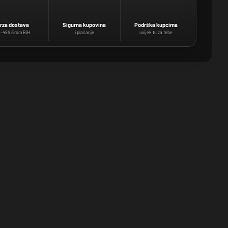
rza dostava
Sigurna kupovina
Podrška kupcima
–48h širom BiH
i plaćanje
uvijek tu za tebe