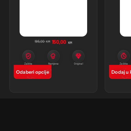
150,00
195,00
KM
KM
Zaštita
Namjena
Original
Zaštita
Odaberi opcije
Dodaj u 