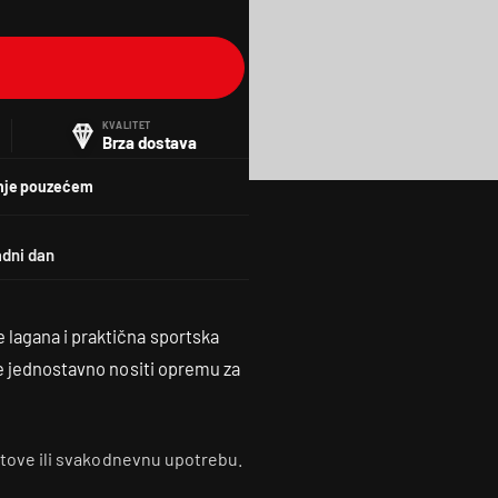
KVALITET
Brza dostava
nje pouzećem
e lagana i praktična sportska
le jednostavno nositi opremu za
ortove ili svakodnevnu upotrebu.