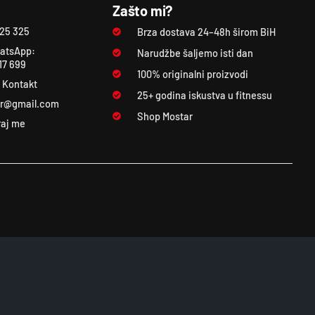
Zašto mi?
325 325
Brza dostava 24–48h širom BiH
atsApp:
Narudžbe šaljemo isti dan
17 699
100% originalni proizvodi
i Kontakt
25+ godina iskustva u fitnessu
ar@gmail.com
Shop Mostar
raj me