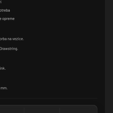
i
otreba
ke opreme
orba na vezice.
Drawstring.
ink.
0 mm.