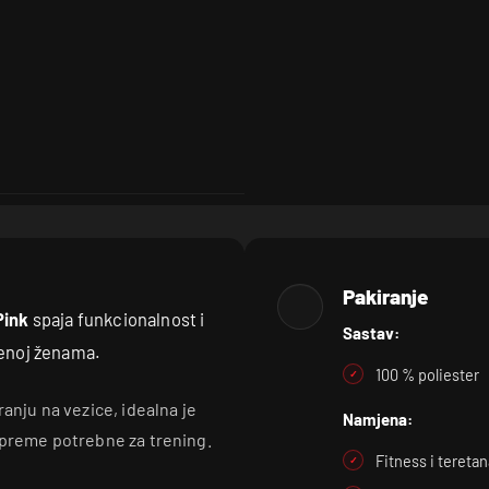
Pakiranje
Pink
spaja funkcionalnost i
Sastav:
jenoj ženama.
100 % poliester
anju na vezice, idealna je
Namjena:
opreme potrebne za trening.
Fitness i teretan