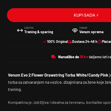
KUPI SADA ⚡
ZAŠTITA
VENUM
Trening & sparing
Venum oprema
100% Original
Dostava 24–48 h
Plaća
Narudžbe do
Venum Evo 2 Flower Drawstring Torba White/Candy Pink
j
torba sa zatvaranjem na vezice, dizajnirana za žene koje že
trening.
Kompaktna je, izdržljiva i idealna za teretanu, borilačke sp