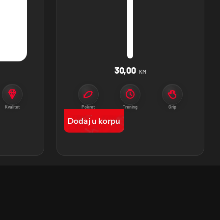
30,00
KM
Kvalitet
Pokret
Trening
Grip
Dodaj u korpu