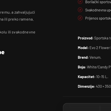
Borilački sportov
Svakodnevna up
remu, a zahvaljujući
Prijenos sports
a ili preko ramena.
školu ili svakodnevne
Proizvod:
Sportska t
Model:
Evo 2 Flower 
be
Brend:
Venum.
Boja:
White/Candy P
Kapacitet:
10–15 L.
Dimenzije:
430 × 35