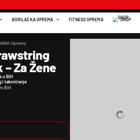
BORILAČKA OPREMA
FITNESS OPREMA
SHOP
 MMA Oprema
rawstring
 – Za Žene
a u BiH
g i takmičenje
om BiH