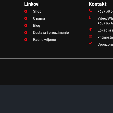
Linkovi
Kontakt
Shop
+387 36 
O nama
Viber/Wh
+387 63 4
Blog
Lokacija 
Dostava i preuzimanje
xfitmost
Radno vrijeme
Sponzori