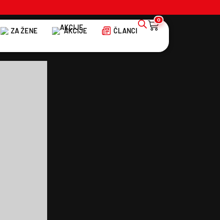
0
ZA ŽENE
AKCIJE
ČLANCI