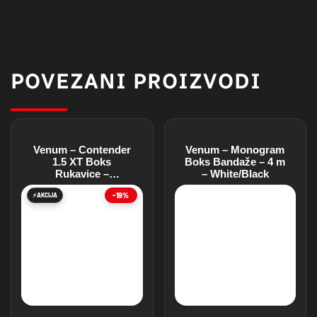
POVEZANI PROIZVODI
Venum – Contender
Venum – Monogram
1.5 XT Boks
Boks Bandaže – 4 m
Rukavice –
– White/Black
Black/Black
-19%
⚡AKCIJA