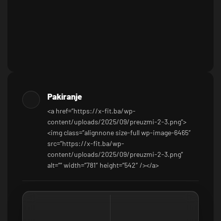
Pakiranje
<a href=”https://x-fit.ba/wp-
content/uploads/2025/09/preuzmi-2-3.png”>
<img class=”alignnone size-full wp-image-6465″
src=”https://x-fit.ba/wp-
content/uploads/2025/09/preuzmi-2-3.png”
alt=”” width=”781″ height=”542″ /></a>