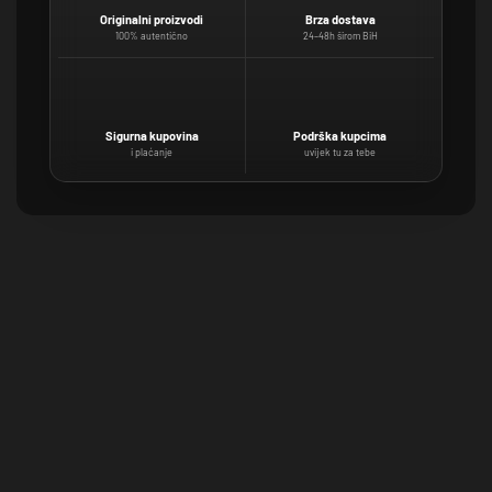
Originalni proizvodi
Brza dostava
100% autentično
24–48h širom BiH
Sigurna kupovina
Podrška kupcima
i plaćanje
uvijek tu za tebe