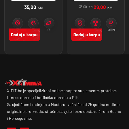
35,00
29,00
35,00
KM
KM
KM
Zaštita
Stabilnost
Fit
Zaštita
Amaterski
Sparing
Dodaj u korpu
Dodaj u korpu
X-FIT.ba je specijalizirani online shop za suplemente, proteine,
fitness opremu i borilačku opremu u BiH.
Sa sjedištem i radnjom u Mostaru, već više od 25 godina nudimo
originalne proizvode, stručne savjete i brzu dostavu širom Bosne
i Hercegovine.