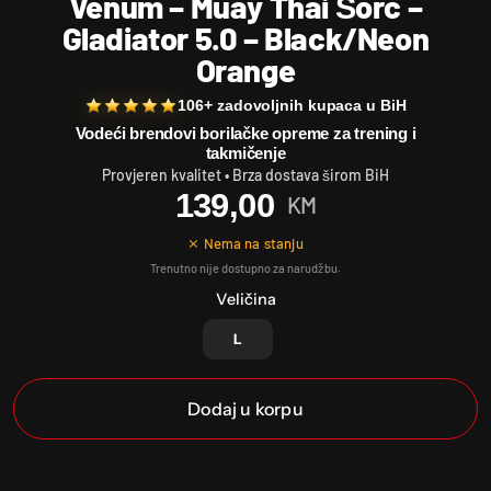
Venum – Muay Thai Šorc –
Gladiator 5.0 – Black/Neon
Orange
106+ zadovoljnih kupaca u BiH
Vodeći brendovi borilačke opreme za trening i
takmičenje
Provjeren kvalitet • Brza dostava širom BiH
139,00
KM
⨯ Nema na stanju
Veličina
L
Dodaj u korpu