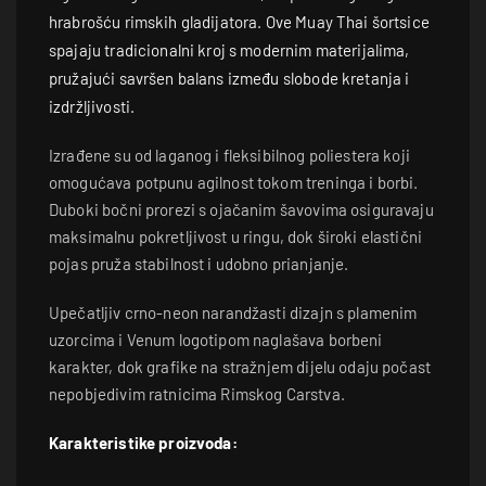
hrabrošću rimskih gladijatora. Ove Muay Thai šortsice
spajaju tradicionalni kroj s modernim materijalima,
pružajući savršen balans između slobode kretanja i
izdržljivosti.
Izrađene su od laganog i fleksibilnog poliestera koji
omogućava potpunu agilnost tokom treninga i borbi.
Duboki bočni prorezi s ojačanim šavovima osiguravaju
maksimalnu pokretljivost u ringu, dok široki elastični
pojas pruža stabilnost i udobno prianjanje.
Upečatljiv crno-neon narandžasti dizajn s plamenim
uzorcima i Venum logotipom naglašava borbeni
karakter, dok grafike na stražnjem dijelu odaju počast
nepobjedivim ratnicima Rimskog Carstva.
Karakteristike proizvoda: