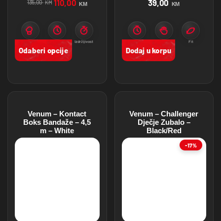
110,00
39,00
135,00
KM
KM
KM
Boks
Trening
Izdržljivost
Zaštita
Stabilnost
Fit
Odaberi opcije
Dodaj u korpu
Venum – Kontact
Venum – Challenger
Boks Bandaže – 4,5
Dječje Zubalo –
m – White
Black/Red
-17%