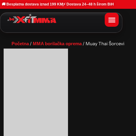
🚚 Besplatna dostava iznad 199 KM
⚡ Dostava 24–48 h širom BiH
/
/ Muay Thai Šorcevi
Početna
MMA borilačka oprema