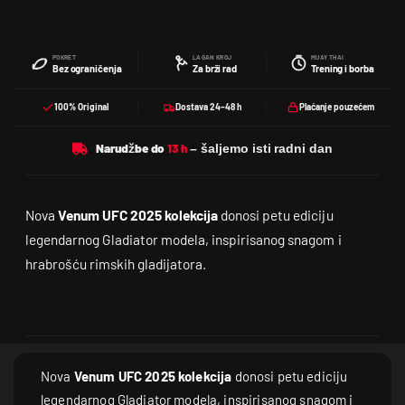
POKRET
LAGAN KROJ
MUAY THAI
Bez ograničenja
Za brži rad
Trening i borba
100% Original
Dostava 24–48 h
Plaćanje pouzećem
Narudžbe do
Nova
Venum UFC 2025 kolekcija
donosi petu ediciju
legendarnog Gladiator modela, inspirisanog snagom i
hrabrošću rimskih gladijatora.
Nova
Venum UFC 2025 kolekcija
donosi petu ediciju
legendarnog Gladiator modela, inspirisanog snagom i