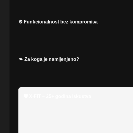
⚡ Lagana, ali čvrsta konstrukcija
🎒 Uključena zaštitna kutijica
⚙️ Funkcionalnost bez kompromisa
Ergonomski dizajn omogućuje prirodno prilagođavanje zub
poboljšavaju protok zraka tijekom intenzivnog treninga. 
zubalo ostaje sigurno na mjestu bez pomicanja.
👊 Za koga je namijenjeno?
Venum Predator Mouthguard Black/Orange namijenjen je sp
profesionalnu zubnu zaštitu za ozbiljan trening i natjecate
🛡️ X-FIT – 25+ godina iskustva
🏆 Specijalisti za borilačku i fitness opremu
🥊 100% original Venum proizvodi
📦 Proizvod dostupan odmah
🚚 Brza i sigurna dostava