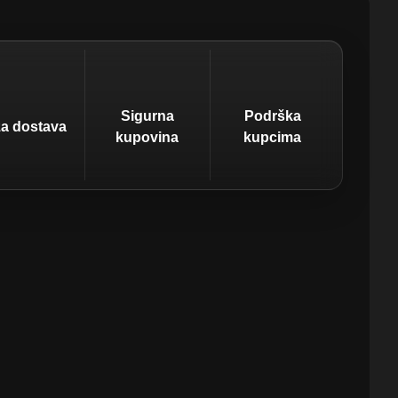
Sigurna
Podrška
za dostava
kupovina
kupcima
8h širom BiH
i plaćanje
uvijek tu za tebe