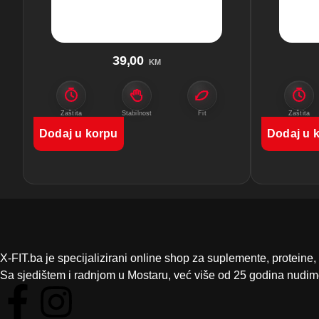
39,00
KM
Zaštita
Stabilnost
Fit
Zaštita
Dodaj u korpu
Dodaj u 
X-FIT.ba je specijalizirani online shop za suplemente, proteine,
Sa sjedištem i radnjom u Mostaru, već više od 25 godina nudimo