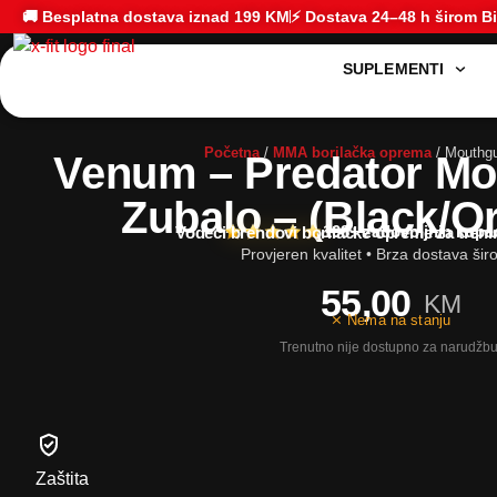
🚚 Besplatna dostava iznad 199 KM
⚡ Dostava 24–48 h širom B
SUPLEMENTI
Početna
/
MMA borilačka oprema
/ Mouthgu
Venum – Predator Mo
Zubalo – (Black/O
108+ zadovoljnih kupa
Vodeći brendovi borilačke opreme za treni
Provjeren kvalitet • Brza dostava ši
55,00
KM
⨯ Nema na stanju
Zaštita