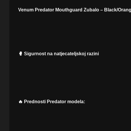
Venum Predator Mouthguard Zubalo – Black/Oran
zubnu zaštitu za borilačke sportove, kombinirajući napredn
narančasti dizajn.
Predator linija razvijena je za borce koji traže maksimalnu 
ringu.
🥊 Sigurnost na natjecateljskoj razini
Ovo zubalo koristi višeslojnu konstrukciju koja učinkovito
smanjuje opterećenje na zube i čeljust.
Idealno je za MMA, boks, kickboxing i muay thai, gdje je za
i natjecanja.
🔥 Prednosti Predator modela:
🦷 Pojačana apsorpcija udaraca
💨 Optimizirani ventilacijski kanali za lakše disanje
🔒 Stabilno pristajanje nakon formiranja