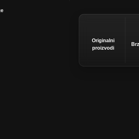
predstavlja vrhunsku
ge
u zaštitu i upečatljiv crno-
sigurnost i agresivan vizual u
Originalni
Br
proizvodi
24–4
100% autentično
 raspoređuje silu udarca i
štita ključna tijekom sparinga