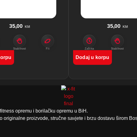
35,00
35,00
KM
KM
Stabilnost
Fit
Zaštita
Stabilnost
korpu
Dodaj u korpu
 fitness opremu i borilačku opremu u BiH.
 originalne proizvode, stručne savjete i brzu dostavu širom Bo