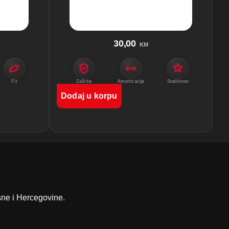
30,00
KM
Fit
Zaštita
Amortizacija
Stabilnost
Dodaj u korpu
sne i Hercegovine.