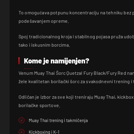
To omogućava potpunu koncentraciju na tehniku bez p
podešavanjem opreme.
Spoj tradicionalnog kroja i stabilnog pojasa pruža udo
tako i iskusnim borcima.
Kome je namijenjen?
Venum Muay Thai Šorc Quetzal Fury Black/Fury Red nami
žele kvalitetan borilački šorc za svakodnevni trening i
Odličan je izbor za sve koji treniraju Muay Thai, kickbo
borilačke sportove.
Muay Thai trening i takmičenja
Kickboxing i K-1