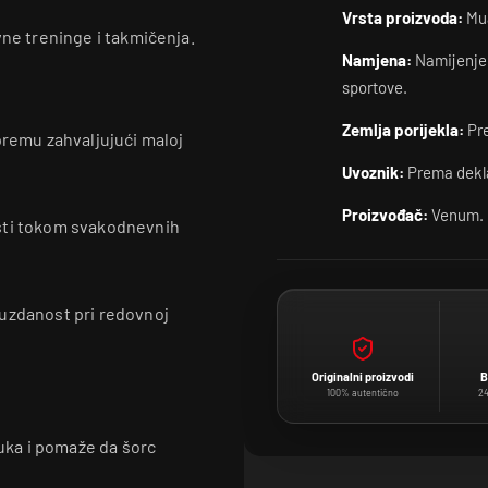
Vrsta proizvoda:
Mua
vne treninge i takmičenja.
Namjena:
Namijenjen
sportove.
Zemlja porijekla:
Pre
premu zahvaljujući maloj
Uvoznik:
Prema dekla
Proizvođač:
Venum.
osti tokom svakodnevnih
ouzdanost pri redovnoj
Originalni proizvodi
B
100% autentično
24
ruka i pomaže da šorc