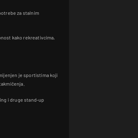
otrebe za stalnim
bnost kako rekreativcima,
jenjen je sportistima koji
 takmičenja.
xing i druge stand-up