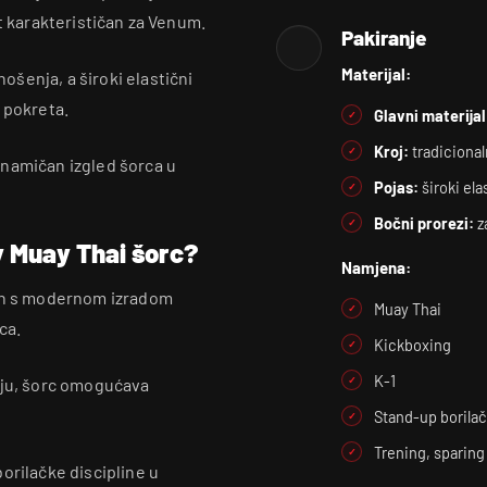
t karakterističan za Venum.
Pakiranje
Materijal:
šenja, a široki elastični
 pokreta.
Glavni materijal
Kroj:
tradicional
inamičan izgled šorca u
Pojas:
široki ela
Bočni prorezi:
z
y Muay Thai šorc?
Namjena:
ajn s modernom izradom
Muay Thai
ca.
Kickboxing
K-1
oju, šorc omogućava
Stand-up borilač
Trening, sparing
orilačke discipline u