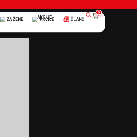
0
ZA ŽENE
AKCIJE
ČLANCI