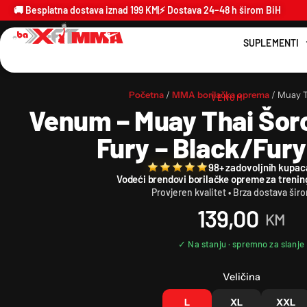
🚚 Besplatna dostava iznad 199 KM
⚡ Dostava 24–48 h širom BiH
SUPLEMENTI
Početna
/
MMA borilačka oprema
/ Muay T
VENUM
Venum – Muay Thai Šorc
Fury – Black/Fur
98+ zadovoljnih kupac
Vodeći brendovi borilačke opreme za trenin
Provjeren kvalitet • Brza dostava šir
139,00
KM
Veličina
L
XL
XXL