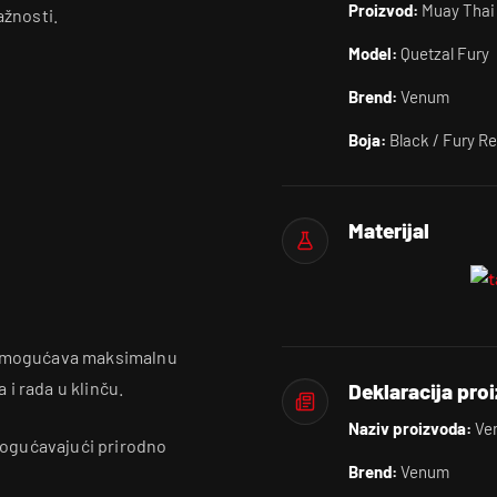
Proizvod:
Muay Thai
ažnosti.
Model:
Quetzal Fury
Brend:
Venum
Boja:
Black / Fury R
Materijal
i omogućava maksimalnu
i rada u klinču.
Deklaracija pro
Naziv proizvoda:
Ven
ogućavajući prirodno
Brend:
Venum