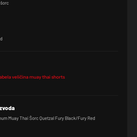
 šorc
ed
izvoda
um Muay Thai Šorc Quetzal Fury Black/Fury Red