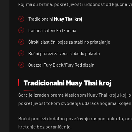
kojima su brzina, pokretljivost i udobnost od ključne v
Tradicionalni
Muay Thai kroj
Lagana satenska tkanina
Široki elastični pojas za stabilno pristajanje
Bočni prorezi za veću slobodu pokreta
Quetzal Fury Black/Fury Red dizajn
Tradicionalni Muay Thai kroj
Šorc je izrađen prema klasičnom Muay Thai kroju koj
pokretljivost tokom izvođenja udaraca nogama, koljena 
Bočni prorezi dodatno povećavaju raspon pokreta, om
kretanje bez ograničenja.