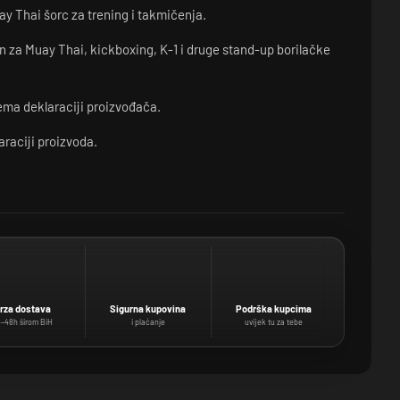
y Thai šorc za trening i takmičenja.
 za Muay Thai, kickboxing, K-1 i druge stand-up borilačke
ma deklaraciji proizvođača.
raciji proizvoda.
rza dostava
Sigurna kupovina
Podrška kupcima
–48h širom BiH
i plaćanje
uvijek tu za tebe