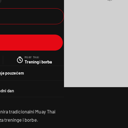
MUAY THAI
Trening i borba
nje pouzećem
ira tradicionalni Muay Thai
a treninge i borbe.