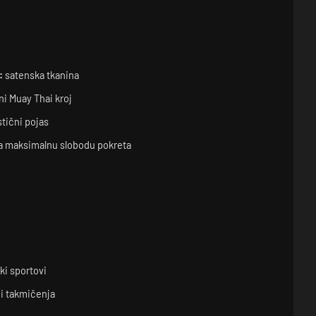
:
satenska tkanina
ni Muay Thai kroj
stični pojas
a maksimalnu slobodu pokreta
ki sportovi
 i takmičenja