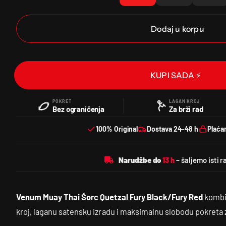
Dodaj u korpu
KUPI SADA ⚡
POKRET
LAGAN KROJ
Bez ograničenja
Za brži rad
100% Original
Dostava 24–48 h
Plaća
Narudžbe do
Venum Muay Thai Šorc Quetzal Fury Black/Fury Red
kombin
kroj, laganu satensku izradu i maksimalnu slobodu pokreta z