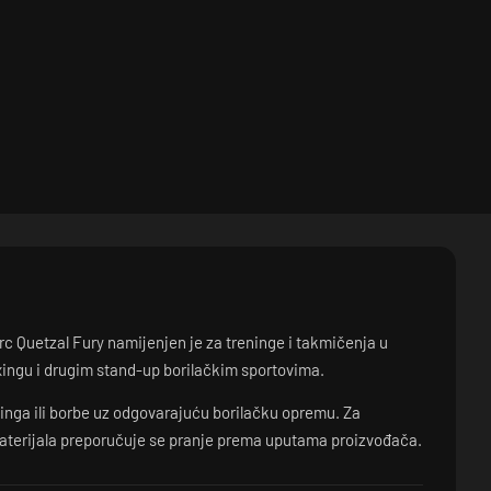
 Quetzal Fury namijenjen je za treninge i takmičenja u
ingu i drugim stand-up borilačkim sportovima.
inga ili borbe uz odgovarajuću borilačku opremu. Za
aterijala preporučuje se pranje prema uputama proizvođača.