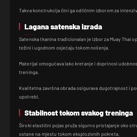
Takva konstrukcija čini ga odličnim izborom za intenzi
Lagana satenska izrada
Satenska tkanina tradicionalan je izbor za Muay Thai o
težini i ugodnom osjećaju tokom nošenja.
Materijal omogućava lako kretanje i doprinosi udobn
treninga.
Kvalitetna završna obrada osigurava dugotrajnost i p
upotrebi.
Stabilnost tokom svakog treninga
Široki elastični pojas pruža sigurno pristajanje oko st
ostane na mjestu tokom eksplozivnih pokreta.