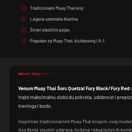
Tradicionalni Muay Thai kroj
Lagana satenska tkanina
Široki elastični pojas
Pogodan za Muay Thai, kickboxing i K-1
MUAY THAI
Venum Muay Thai Šorc Quetzal Fury Black/Fury Red
r
traže maksimalnu slobodu pokreta, udobnost i prepozn
treninga i borbi.
Inspiriran tradicionalnim Muay Thai krojem, ovaj mo
izvođenje visokih udaraca, koljena i eksplozivnih kombi