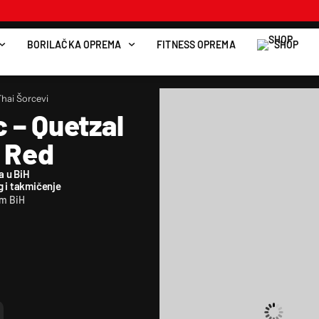
BORILAČKA OPREMA
FITNESS OPREMA
SHOP
hai Šorcevi
 – Quetzal
y Red
a u BiH
g i takmičenje
om BiH