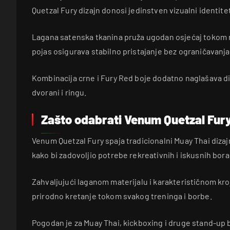
Quetzal Fury dizajn donosi jedinstven vizualni identite
Lagana satenska tkanina pruža ugodan osjećaj tokom no
pojas osigurava stabilno pristajanje bez ograničavanja
Kombinacija crne i Fury Red boje dodatno naglašava d
dvorani i ringu.
Zašto odabrati Venum Quetzal Fur
Venum Quetzal Fury spaja tradicionalni Muay Thai diz
kako bi zadovoljio potrebe rekreativnih i iskusnih bora
Zahvaljujući laganom materijalu i karakterističnom kr
prirodno kretanje tokom svakog treninga i borbe.
Pogodan je za Muay Thai, kickboxing i druge stand-up b