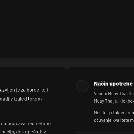
Način upotrebe
azvijen je za borce koji
Venum Muay Thai Šorc
atljiv izgled tokom
Muay Thaiju, kickbox
Nosite ga tokom tren
očuvanje kvalitete m
del omogućava nesmetano
nacija, dok upečatljiv