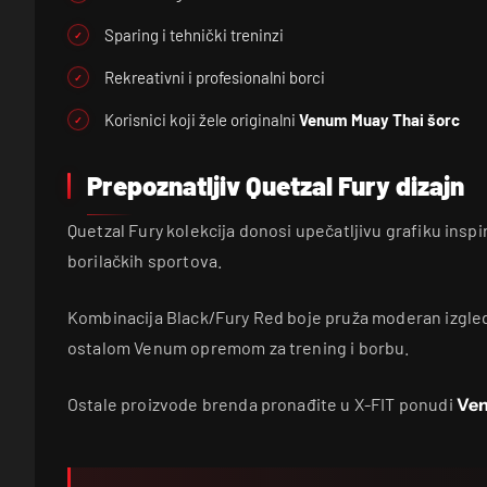
Sparing i tehnički treninzi
Rekreativni i profesionalni borci
Korisnici koji žele originalni
Venum Muay Thai šorc
Prepoznatljiv Quetzal Fury dizajn
Quetzal Fury kolekcija donosi upečatljivu grafiku insp
borilačkih sportova.
Kombinacija Black/Fury Red boje pruža moderan izgled 
ostalom Venum opremom za trening i borbu.
Ostale proizvode brenda pronađite u X-FIT ponudi
Ve