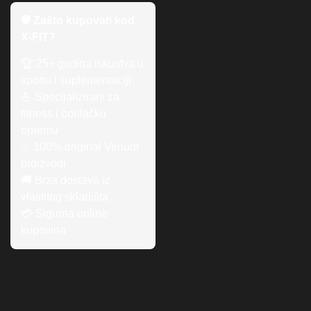
🛡️ Zašto kupovati kod
X-FIT?
🏆 25+ godina iskustva u
sportu i suplementaciji
💪 Specijalizirani za
fitness i borilačku
opremu
✅ 100% original Venum
proizvodi
🚚 Brza dostava iz
vlastitog skladišta
💳 Sigurna online
kupovina