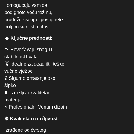
i omogućuju vam da
podignete veću težinu,
produžite seriju i postignete
bolji mišićni stimulus.
🔥 Ključne prednosti:
💪 Povećavaju snagu i
stabilnost hvata
🏋️ Idealne za deadlift i teške
vučne vježbe
🔒 Sigurno omatanje oko
šipke
🧵 Izdržljiv i kvalitetan
materijal
⚡ Profesionalni Venum dizajn
⚙️ Kvaliteta i izdržljivost
Izrađene od čvrstog i