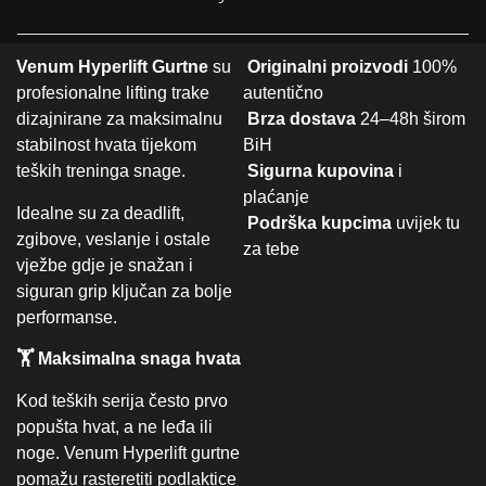
Venum Hyperlift Gurtne
su
Originalni proizvodi
100%
profesionalne lifting trake
autentično
dizajnirane za maksimalnu
Brza dostava
24–48h širom
stabilnost hvata tijekom
BiH
teških treninga snage.
Sigurna kupovina
i
plaćanje
Idealne su za deadlift,
Podrška kupcima
uvijek tu
zgibove, veslanje i ostale
za tebe
vježbe gdje je snažan i
siguran grip ključan za bolje
performanse.
🏋️ Maksimalna snaga hvata
Kod teških serija često prvo
popušta hvat, a ne leđa ili
noge. Venum Hyperlift gurtne
pomažu rasteretiti podlaktice