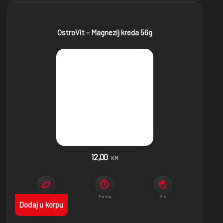
OstroVit – Magnezij kreda 56g
12,00
KM
Pokret
Trening
Grip
Dodaj u korpu