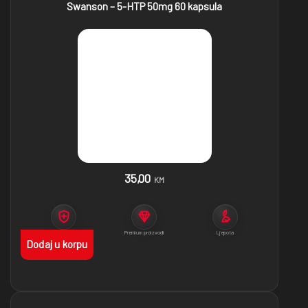
Swanson – 5-HTP 50mg 60 kapsula
35,00
KM
Imunitet
Premium proizvodi
Ljepota
Dodaj u korpu