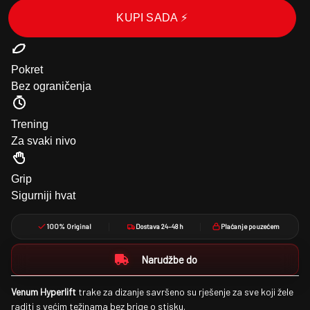
KUPI SADA ⚡
Pokret
Bez ograničenja
Trening
Za svaki nivo
Grip
Sigurniji hvat
100% Original
Dostava 24–48 h
Plaćanje pouzećem
Narudžbe do
Venum Hyperlift
trake za dizanje savršeno su rješenje za sve koji žele
raditi s većim težinama bez brige o stisku.