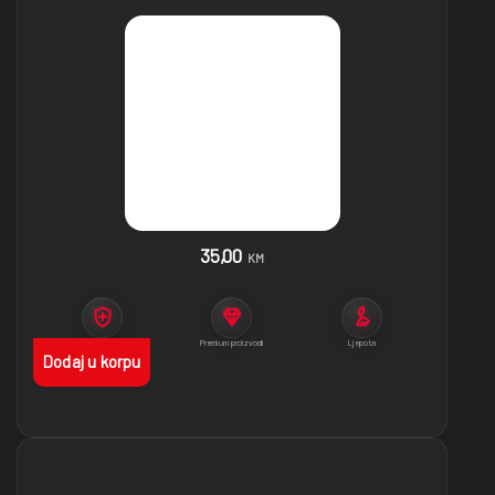
35,00
KM
Imunitet
Premium proizvodi
Ljepota
Dodaj u korpu